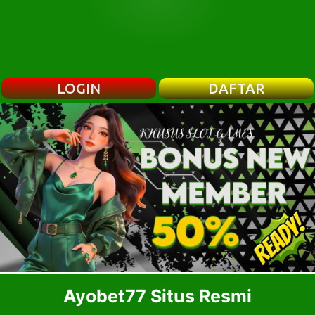
LOGIN
DAFTAR
Ayobet77 Situs Resmi